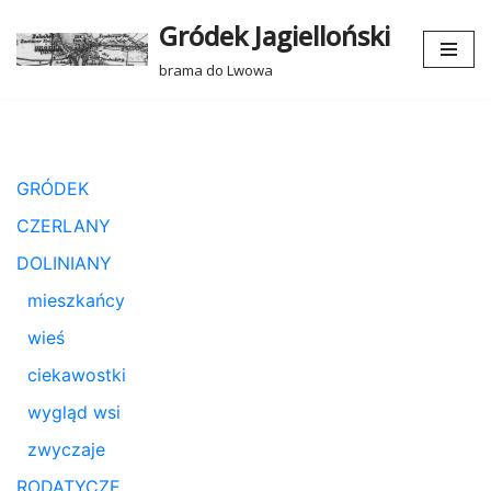
Gródek Jagielloński
Przejdź
brama do Lwowa
do
treści
GRÓDEK
CZERLANY
DOLINIANY
mieszkańcy
wieś
ciekawostki
wygląd wsi
zwyczaje
RODATYCZE