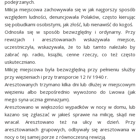
podejrzanych.
Milicja miejscowa zachowywała się w jak najgorszy sposób
względem ludności, denuncjowała Polaków, często kierując
się pobudkami osobistymi, jak złość, lub nienawiść do kogoś.
Odnosiła się w sposób bezwzględny i ordynarny. Przy
rewizjach i aresztowaniach wskazywała miejsce,
uczestniczyła, wskazywała, że to lub tamto należało by
zabrać np. radio, książki, cenne rzeczy, co też często
uskuteczniano.
Milicję miejscowa była bezwzględną przy pełnieniu służby
przy więzieniach i przy transporcie 12 IV 1940 r.
Aresztowanych trzymano kilka dni lub dłużej w miejscowym
więzieniu albo bezpośrednio wywożono do Lwowa (jak
mego syna ucznia gimnazjum).
Aresztowano w większości wypadków w nocy w domu, lub
kazano się zgłaszać w jakieś sprawie na milicję, skąd nie
wracał. Aresztowano też na ulicy w dzień. Przy
aresztowaniach grupowych, odbywały się aresztowania w
nocy o tej samej porze z równoczesną rewizją.