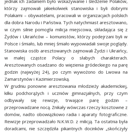
jednak ich zadaniem było wskazywanie i śledzenie Polaków,
którzy zajmowali jakiekolwiek stanowiska i byli dobrymi
Polakami – obywatelami, pracowali w organizacjach polskich
dla dobra Narodu i Państwa. Tych natychmiast aresztowano,
w czym silnie pomogła milicja miejscowa, składająca się z
Żydów i Ukraińców – komunistów, którzy podejrzani byli w
Polsce i śmiało, lub mniej śmiało wypowiadali swoje poglądy.
Stanowiska osób aresztowanych zajmowali Żydzi i Ukraińcy,
w małej cząstce Polacy o słabych charakterach.
Aresztowanych osadzano do więzienia gródeckiego na parę
godzin (najwyżej 24), po czym wywożono do Lwowa na
Zamarstynów i Kazimierzowską.
W grudniu ponowne aresztowania młodzieży akademickiej,
kilku podchorążych i uczniów gimnazjalnych, przy czym
odbywały się rewizje, trwające parę godzin –
przeprowadzane nocą. Znikały wówczas rzeczy kosztowne z
domów, nadto obowiązkowo radia i aparaty fotograficzne.
Rewizje przeprowadzało N.K.W.D. z milicją. Ta ostatnia była
doradcami, nie szczędziła pikantnych docinków „skończyły