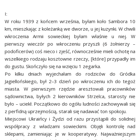
I:
W roku 1939 z końcem września, byłam koło Sambora 10
km, mieszkając z koleżanką we dworze, u jej kuzynki. W chwili
wkroczenia Armii sowieckiej byłam właśnie u niej. W
pierwszy wieczór po wkroczeniu przyszli (6 żołnierzy –
podoficerów) coś nieco i zjeść, równocześnie mieli ochotę na
wszelkiego rodzaju kosztowne rzeczy, [które] przypadły im
do gustu. Skończyło się na wzięciu 1 zegarka.
Po kilku dniach wyjechałam do rodziców do Gródka
Jagiellońskiego, był 2–3 dzień po wkroczeniu ich do tegoż
miasta. W pierwszym rzędzie aresztowali pracowników
sądownictwa, byłych 2 kierowników Strzelca, starosty nie
było – uciekł. Początkowo do ogółu ludności zachowywali się
z perfidną uprzejmością, starali się nadawać ton spokoju.
Miejscowi Ukraińcy i Żydzi od razu przystąpili do solidnej
współpracy z władzami sowieckimi. Objęli kontrolę nad
sklepami, zamieniając je w kooperatywy. Najważniejszym