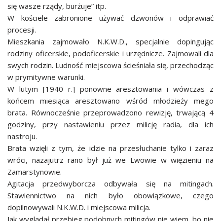
się wasze rządy, burżuje” itp.
W kościele zabronione używać dzwonów i odprawiać
procesji.
Mieszkania zajmowało N.K.W.D., specjalnie dopingując
rodziny oficerskie, podoficerskie i urzędnicze. Zajmowali dla
swych rodzin. Ludność miejscowa ścieśniała się, przechodząc
w prymitywne warunki.
W lutym [1940 r.] ponowne aresztowania i wówczas z
końcem miesiąca aresztowano wśród młodzieży mego
brata. Równocześnie przeprowadzono rewizję, trwającą 4
godziny, przy nastawieniu przez milicję radia, dla ich
nastroju.
Brata wzięli z tym, że idzie na przesłuchanie tylko i zaraz
wróci, nazajutrz rano był już we Lwowie w więzieniu na
Zamarstynowie.
Agitacja przedwyborcza odbywała się na mitingach.
Stawiennictwo na nich było obowiązkowe, czego
dopilnowywali N.K.W.D. i miejscowa milicja.
Jak wyglądał przebieg podobnych mitingów nie wiem, bo nie