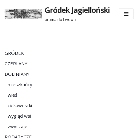
Gródek Jagielloński
Przejdź
brama do Lwowa
do
treści
GRÓDEK
CZERLANY
DOLINIANY
mieszkańcy
wieś
ciekawostki
wygląd wsi
zwyczaje
RODATYCZE