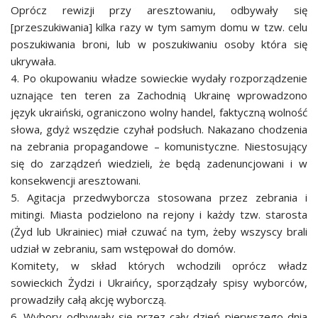
Oprócz rewizji przy aresztowaniu, odbywały się
[przeszukiwania] kilka razy w tym samym domu w tzw. celu
poszukiwania broni, lub w poszukiwaniu osoby która się
ukrywała.
4. Po okupowaniu władze sowieckie wydały rozporządzenie
uznające ten teren za Zachodnią Ukrainę wprowadzono
język ukraiński, ograniczono wolny handel, faktyczną wolność
słowa, gdyż wszędzie czyhał podsłuch. Nakazano chodzenia
na zebrania propagandowe – komunistyczne. Niestosujący
się do zarządzeń wiedzieli, że będą zadenuncjowani i w
konsekwencji aresztowani.
5. Agitacja przedwyborcza stosowana przez zebrania i
mitingi. Miasta podzielono na rejony i każdy tzw. starosta
(Żyd lub Ukrainiec) miał czuwać na tym, żeby wszyscy brali
udział w zebraniu, sam wstępował do domów.
Komitety, w skład których wchodzili oprócz władz
sowieckich Żydzi i Ukraińcy, sporządzały spisy wyborców,
prowadziły całą akcję wyborczą.
6. Wybory odbywały się przez cały dzień pierwszego dnia