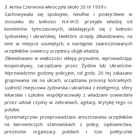
3. Armia Czerwona wkroczyła około 20 IX 1939 r.
Zachowywała się spokojnie, nieufnie i podejrzliwie w
stosunku do ludności. N.K.W.D. przejęła władzę od
komitetów tymczasowych, składających się z ludności
żydowskiej i ukraińskiej. Niektóre urzędy zlikwidowano, na
inne w miejsce usuniętych, a następnie zaaresztowanych
urzędników sowieccy urzędnicy objęli władzę.
Zlikwidowano w większości sklepy prywatne, wprowadzając
kooperatywy, zarządzane przez Żydów lub Ukraińców.
Wprowadzono godziny policyjne, od godz. 20 tej zakazano
grupowania się na ulicach, urządzania procesji kościelnych.
Ludność miejscowa żydowska i ukraińska z inteligencji, sfery
lekarskie i szkolne współpracowały z władzami sowieckimi
przez udział czynny w zebraniach, agitacji, krytykę tego co
polskie.
Systematycznie przeprowadzano aresztowania urzędników
na kierowniczych stanowiskach z policji, sądownictwa,
prezesów organizacji polskich i tzw. politycznie