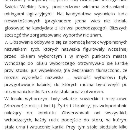
Święta Wielkiej Nocy, poprzedzone wieloma zebraniami i
mitingami agitacyjnymi. Na kandydatów wysunięto ludzi
niewartościowych (przykładem: jedna wieś nie chciała
głosować na kandydata z ich wsi pochodzącego). Bliższych
szczegółów zorganizowania wyborów nie znam.
7. Glosowanie odbywało się za pomocą kartek wypełnionych
nazwiskami tych, których nazwiska figurowały wcześniej
przed lokalem wyborczym i w innych punktach miasta.
Wchodząc do lokalu wyborczego otrzymywało się kartkę
przy stoliku już wypełnioną (na zebraniach tłumaczono, że
można wykreślać nazwiska – wolność wyborów) były
przygotowane kabinki, do których można było wejść po
otrzymaniu kartki. Na stole stała urna z otworem.
W lokalu wyborczym były władze sowieckie i miejscowe
[złożone] z milicji i inni tj. Żydzi i Ukraińcy, prawdopodobnie
należący do komitetu. Obserwowali oni wszystkich
wchodzących, każdy ruch, podejście do stołu, na którym
stała urna i wrzucenie kartki. Przy tym stole siedziało kilku