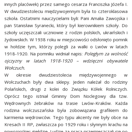
innych placówek) przez samego cesarza Franciszka Józefa I.
W dwudziestoleciu międzywojennym była to czteroklasowa
szkoła. Ostatnimi nauczycielami byli: Pani Amalia Zawojska i
pan Stanisław Syranecki, który był kierownikiem szkoły. Do
szkoły uczęszczali uczniowie z rodzin polskich, ukraińskich i
żydowskich. W 1938 roku w miejscowości odsłonięto pomnik
w hołdzie tym, którzy polegli za walki o Lwów w latach
1918-1920. Na pomniku widniał napis:
Poległym za wolność
ojczyzny w latach 1918-1920 – wdzięczni obywatele
Wołczuch.
W okresie dwudziestolecia międzywojennego w
Wołczuchach były dwa sklepy. Jeden należał do rodziny
Polańskich, drugi z kolei do Związku Kółek Rolniczych.
Oprócz tego istniał Gminny Dom Noclegowy dla tzw.
Wędrownych żebraków na trasie Lwów-Kraków. Każda
rodzina wołczuszańska była zobowiązana grafikiem do
karmienia wędrowców. Tego typu akcenty nie były obce na
Kresach II RP, zwłaszcza po 1929 roku i słynnym krachu na
nowojorskiej giełdzie. Ludzie za pracą przemieszczali się po