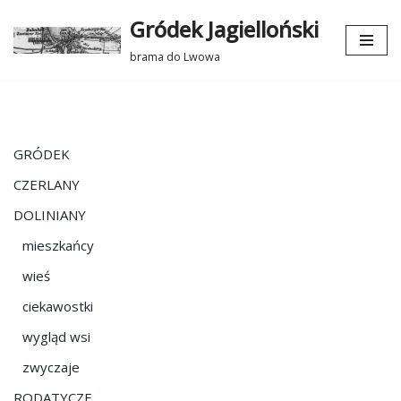
Gródek Jagielloński
Przejdź
brama do Lwowa
do
treści
GRÓDEK
CZERLANY
DOLINIANY
mieszkańcy
wieś
ciekawostki
wygląd wsi
zwyczaje
RODATYCZE