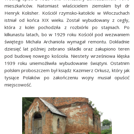
mieszkańców. Natomiast właścicielem ziemskim był dr
Henryk Kolisher. Kościół rzymsko-katolicki w Włoczuchach
istniał od końca XIX wieku. Został wybudowany z cegły,
która z kolei pochodziła z rozbiórki po stajniach. Po
kilkunastu latach, bo w 1929 roku Kościół pod wezwaniem
świętego Michała Archanioła wymagał remontu. Dokładnie
dziesięć lat później zebrano składki oraz zakupiono teren
pod budowę nowego kościoła. Niestety wrześniowa klęska
1939 roku uniemożliwiła wybudowanie świątyni. Ostatnim
polskim proboszczem był ksiądz Kazimierz Orkusz, który jak
tysiące Polaków po zakończeniu wojny musiał opuścić
miejscowość.