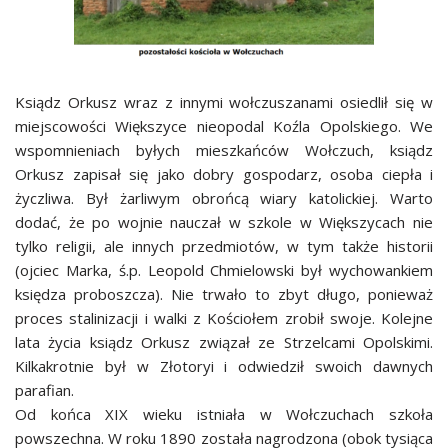
Ksiądz Orkusz wraz z innymi wołczuszanami osiedlił się w
miejscowości Większyce nieopodal Koźla Opolskiego. We
wspomnieniach byłych mieszkańców Wołczuch, ksiądz
Orkusz zapisał się jako dobry gospodarz, osoba ciepła i
życzliwa. Był żarliwym obrońcą wiary katolickiej. Warto
dodać, że po wojnie nauczał w szkole w Większycach nie
tylko religii, ale innych przedmiotów, w tym także historii
(ojciec Marka, ś.p. Leopold Chmielowski był wychowankiem
księdza proboszcza). Nie trwało to zbyt długo, ponieważ
proces stalinizacji i walki z Kościołem zrobił swoje. Kolejne
lata życia ksiądz Orkusz związał ze Strzelcami Opolskimi.
Kilkakrotnie był w Złotoryi i odwiedził swoich dawnych
parafian.
Od końca XIX wieku istniała w Wołczuchach szkoła
powszechna. W roku 1890 została nagrodzona (obok tysiąca