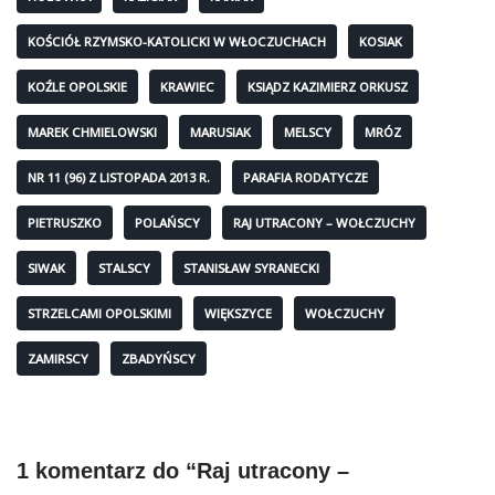
KOŚCIÓŁ RZYMSKO-KATOLICKI W WŁOCZUCHACH
KOSIAK
KOŹLE OPOLSKIE
KRAWIEC
KSIĄDZ KAZIMIERZ ORKUSZ
MAREK CHMIELOWSKI
MARUSIAK
MELSCY
MRÓZ
NR 11 (96) Z LISTOPADA 2013 R.
PARAFIA RODATYCZE
PIETRUSZKO
POLAŃSCY
RAJ UTRACONY – WOŁCZUCHY
SIWAK
STALSCY
STANISŁAW SYRANECKI
STRZELCAMI OPOLSKIMI
WIĘKSZYCE
WOŁCZUCHY
ZAMIRSCY
ZBADYŃSCY
1 komentarz do “Raj utracony –