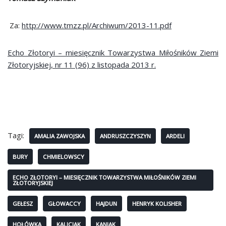
Za:
http://www.tmzz.pl/Archiwum/2013-11.pdf
Echo Złotoryi – miesięcznik Towarzystwa Miłośników Ziemi
Złotoryjskiej, nr 11 (96) z listopada 2013 r.
Tagi:
AMALIA ZAWOJSKA
ANDRUSZCZYSZYN
ARDELI
BURY
CHMIELOWSCY
ECHO ZŁOTORYI – MIESIĘCZNIK TOWARZYSTWA MIŁOŚNIKÓW ZIEMI
ZŁOTORYJSKIEJ
GEŁESZ
GŁOWACCY
HAJDUN
HENRYK KOLISHER
HOŁÓWKA
KALICIAK
KANIAK