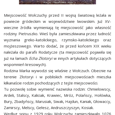
Miejscowość Wołczuchy przed II wojną światową leżała w
powiecie gródeckim w województwie lwowskim. Już XV-
wieczne źródła wymieniają tę miejscowość jako własność
rodziny Pietruszko. Wieś była zamieszkiwana przez ludność
wyznania greko-katolickiego, rzymsko-katolickiego oraz
mojżeszowego. Warto dodać, że przed końcem XIX wieku
należała do parafii Rodatycze (ta miejscowość pojawiła się
już na łamach
Echa Złotoryi
w innych artykułach dotyczących
wspomnień kresowych).
Rodzina Marka wywodzi się właśnie z Wołczuch. Obecnie na
terenie Złotoryi i w pobliskich miejscowościach mieszka
kilkanaście rodzin pochodzących z tejże miejscowości.
Tu pozwolę sobie wymienić nazwiska rodzin: Chmielowscy,
Ardeli, Stalscy, Kaliciak, Krawiec, Mróz, Polańscy, Hołówka,
Bury, Zbadyńscy, Marusiak, Siwak, Hajdun, Kaniak, Głowaccy,
Zamirscy, Melscy, Gełesz, Andruszczyszyn, Kosiak.
Według spisu z 1929 roku Wołczuchy zamieszkiwało 1076