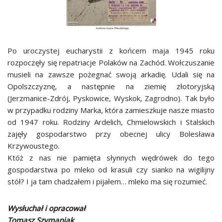
Po uroczystej eucharystii z końcem maja 1945 roku
rozpoczęły się repatriacje Polaków na Zachód. Wołczuszanie
musieli na zawsze pożegnać swoją arkadię. Udali się na
Opolszczyznę, a następnie na ziemię złotoryjską
(Jerzmanice-Zdrój, Pyskowice, Wyskok, Zagrodno). Tak było
w przypadku rodziny Marka, która zamieszkuje nasze miasto
od 1947 roku. Rodziny Ardelich, Chmielowskich i Stalskich
zajęły gospodarstwo przy obecnej ulicy Bolesława
Krzywoustego.
Któż z nas nie pamięta słynnych wędrówek do tego
gospodarstwa po mleko od krasuli czy sianko na wigilijny
stół? I ja tam chadzałem i pijałem… mleko ma się rozumieć.
Wysłuchał i opracował
Tomasz Szymaniak