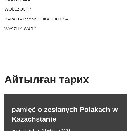
WOŁCZUCHY
PARAFIA RZYMSKOKATOLICKA
WYSZUKIWARKI
Айтылған тарих
pamięć o zesłanych Polakach w
Kazachstanie
przez
grzech
2 kwietnia 2021