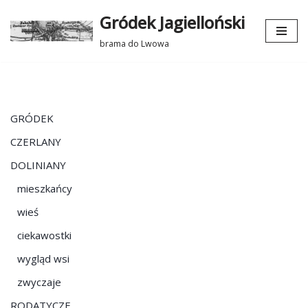
Gródek Jagielloński
Przejdź
brama do Lwowa
do
treści
GRÓDEK
CZERLANY
DOLINIANY
mieszkańcy
wieś
ciekawostki
wygląd wsi
zwyczaje
RODATYCZE