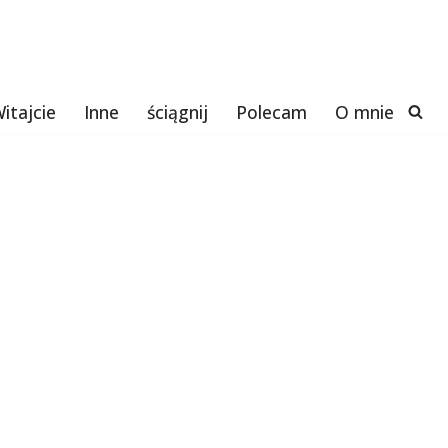
itajcie
Inne
ściągnij
Polecam
O mnie