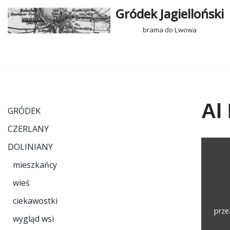
Gródek Jagielloński
Przejdź
brama do Lwowa
do
treści
Al
GRÓDEK
CZERLANY
DOLINIANY
mieszkańcy
wieś
ciekawostki
prz
wygląd wsi