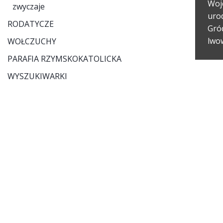
Wojc
zwyczaje
urod
RODATYCZE
Gró
lwo
WOŁCZUCHY
PARAFIA RZYMSKOKATOLICKA
WYSZUKIWARKI