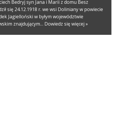
iech Bedryj syn Jana i Marii z domu Besz
ził się 24.12.1918 r. we wsi Doliniany w powiecie
dek Jagielloński w byłym województwie
wskim znajdującym…
Dowiedz się więcej »