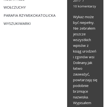
2017
10 komentarzy
WOŁCZUCHY
PARAFIA RZYMSKOKATOLICKA
Wykaz może
być niepełny.
WYSZUKIWARKI
Nie zebrałem
jeszcze
wszystkich
wpisów z
ksiąg urodzeń
i zgonów wsi
Dolinany.Jak
łatwo
zauważyć,
powtarzają się
podobnie
brzmiące
nazwiska.
Wypisałem