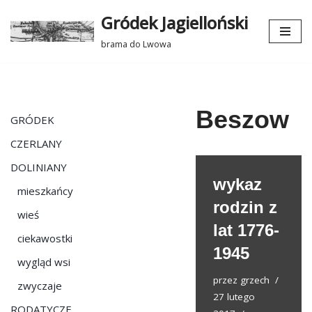
Gródek Jagielloński
Przejdź
brama do Lwowa
do
treści
Beszow
GRÓDEK
CZERLANY
DOLINIANY
wykaz
mieszkańcy
rodzin z
wieś
lat 1776-
ciekawostki
1945
wygląd wsi
przez
grzech
zwyczaje
27 lutego
RODATYCZE