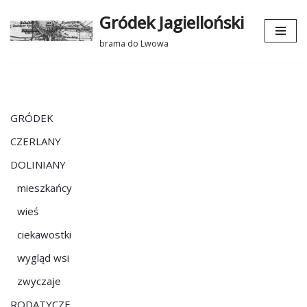
Gródek Jagielloński
Przejdź
brama do Lwowa
do
treści
GRÓDEK
CZERLANY
DOLINIANY
mieszkańcy
wieś
ciekawostki
wygląd wsi
zwyczaje
RODATYCZE