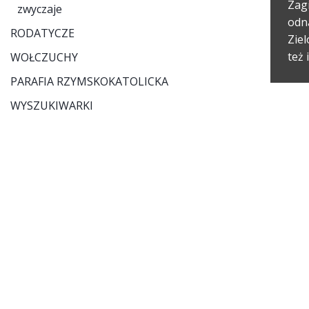
Zagi
zwyczaje
odn
RODATYCZE
Ziel
też 
WOŁCZUCHY
PARAFIA RZYMSKOKATOLICKA
WYSZUKIWARKI