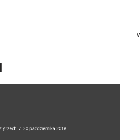
W
l
ez
grzech
20 października 2018