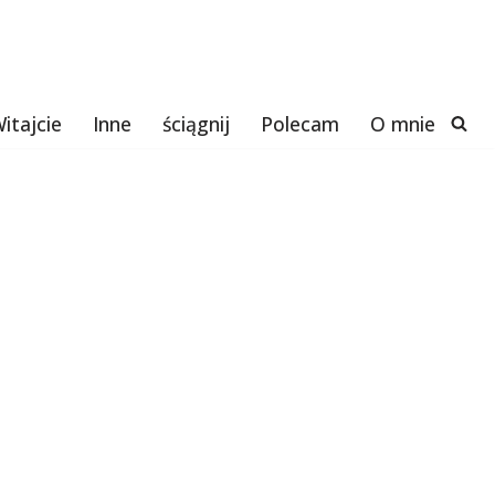
itajcie
Inne
ściągnij
Polecam
O mnie