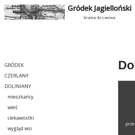
Gródek Jagielloński
Przejdź
brama do Lwowa
do
treści
Do
GRÓDEK
CZERLANY
DOLINIANY
mieszkańcy
wieś
ciekawostki
prz
wygląd wsi