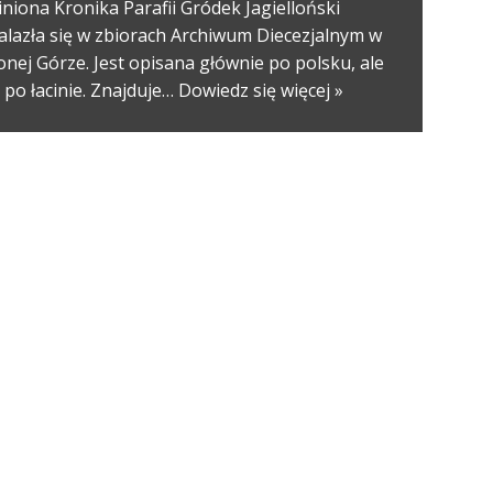
niona Kronika Parafii Gródek Jagielloński
alazła się w zbiorach Archiwum Diecezjalnym w
onej Górze. Jest opisana głównie po polsku, ale
i po łacinie. Znajduje…
Dowiedz się więcej »