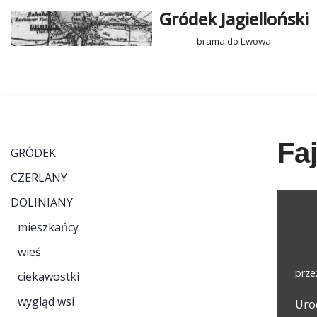
Gródek Jagielloński
Przejdź
brama do Lwowa
do
treści
Fa
GRÓDEK
CZERLANY
DOLINIANY
mieszkańcy
wieś
prz
ciekawostki
wygląd wsi
Uro