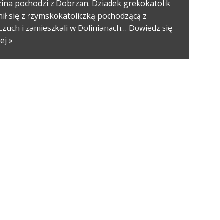
zina pochodzi z Dobrzan. Dziadek grekokatolik
ił się z rzymskokatoliczką pochodzącą z
czuch i zamieszkali w Dolinianach…
Dowiedz się
ej »