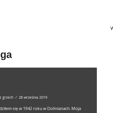
W
jga
ez
grzech
28 września 2019
dziłem się w 1942 roku w Dolinianach. Moja