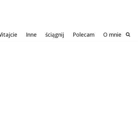
itajcie
Inne
ściągnij
Polecam
O mnie