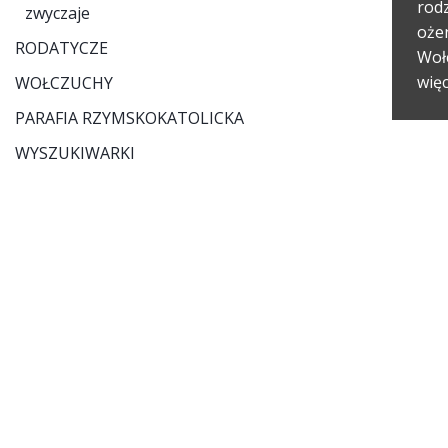
rod
zwyczaje
ożen
RODATYCZE
Woł
więc
WOŁCZUCHY
PARAFIA RZYMSKOKATOLICKA
WYSZUKIWARKI