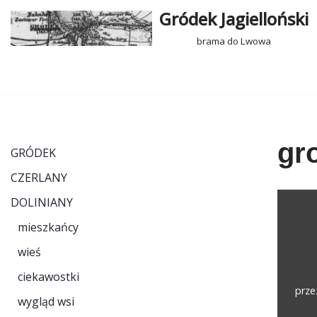
Gródek Jagielloński
Przejdź
brama do Lwowa
do
treści
gr
GRÓDEK
CZERLANY
DOLINIANY
mieszkańcy
wieś
ciekawostki
prz
wygląd wsi