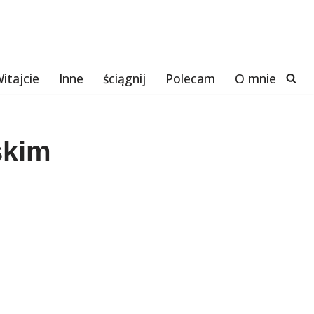
itajcie
Inne
ściągnij
Polecam
O mnie
skim