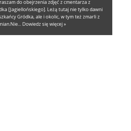
raszam do obejrzenia zdjęć z cmentarza z
ka [Jagiellońskiego]. Leżą tutaj nie tylko dawni
zkańcy Gródka, ale i okolic, w tym też zmarli z
inian.Nie…
Dowiedz się więcej »