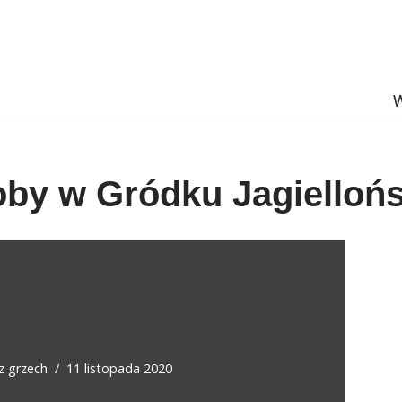
W
oby w Gródku Jagielloń
ez
grzech
11 listopada 2020