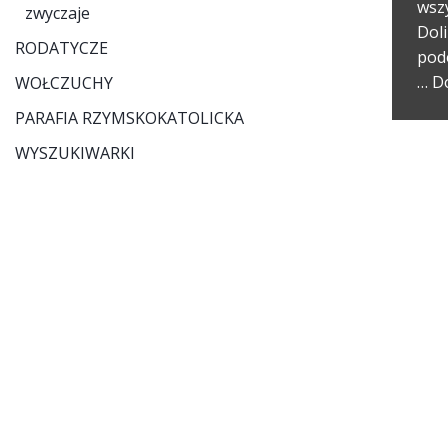
wsz
zwyczaje
Doli
RODATYCZE
pod
…
Do
WOŁCZUCHY
PARAFIA RZYMSKOKATOLICKA
WYSZUKIWARKI