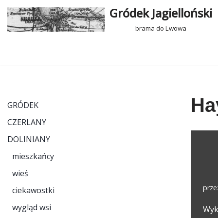
Gródek Jagielloński
Przejdź
brama do Lwowa
do
treści
Ha
GRÓDEK
CZERLANY
DOLINIANY
mieszkańcy
wieś
prz
ciekawostki
wygląd wsi
Wyk