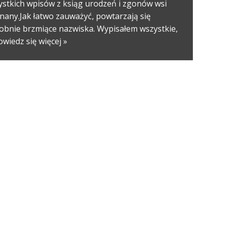
ystkich wpisów z ksiąg urodzeń i zgonów wsi
nany.Jak łatwo zauważyć, powtarzają się
obnie brzmiące nazwiska. Wypisałem wszystkie,
wiedz się więcej »