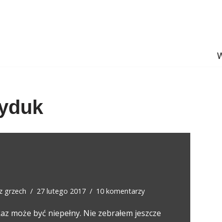
W
yduk
ez
grzech
27 lutego 2017
10 komentarzy
az może być niepełny. Nie zebrałem jeszcze