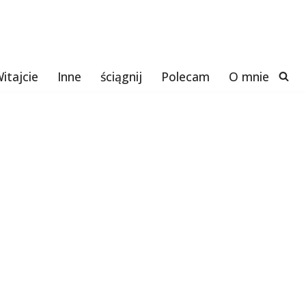
itajcie
Inne
ściągnij
Polecam
O mnie