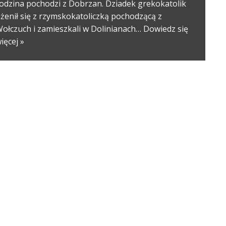
odzina pochodzi z Dobrzan. Dziadek grekokatolik
żenił się z rzymskokatoliczką pochodzącą z
ołczuch i zamieszkali w Dolinianach…
Dowiedz się
ięcej »