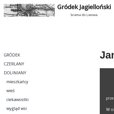
Gródek Jagielloński
Przejdź
brama do Lwowa
do
treści
Ja
GRÓDEK
CZERLANY
DOLINIANY
mieszkańcy
wieś
prz
ciekawostki
wygląd wsi
W ok