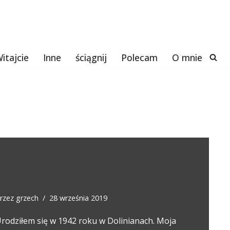
itajcie
Inne
ściągnij
Polecam
O mnie
rzez
grzech
28 września 2019
rodziłem się w 1942 roku w Dolinianach. Moja