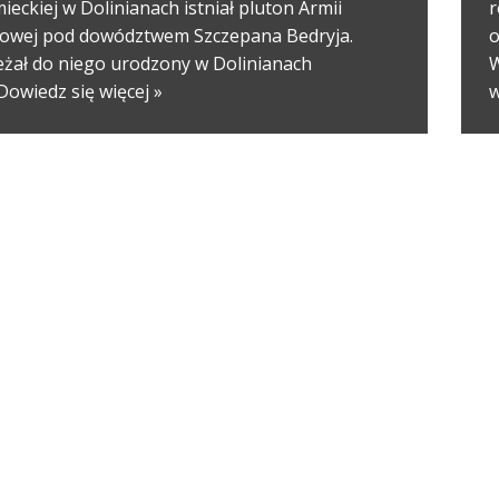
ieckiej w Dolinianach istniał pluton Armii
r
jowej pod dowództwem Szczepana Bedryja.
o
eżał do niego urodzony w Dolinianach
W
Dowiedz się więcej »
w