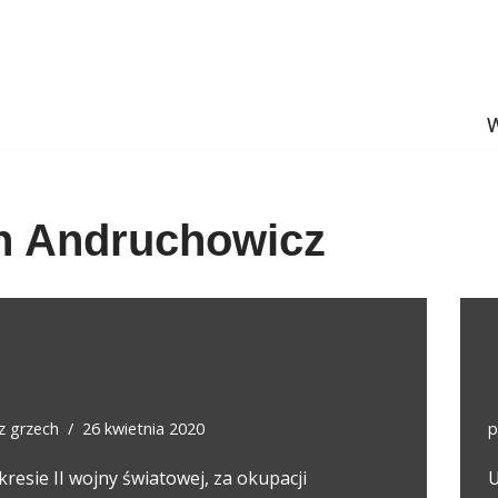
W
n Andruchowicz
ez
grzech
26 kwietnia 2020
p
resie II wojny światowej, za okupacji
U