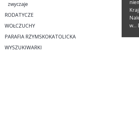
niem
zwyczaje
Kra
RODATYCZE
Nal
w…
WOŁCZUCHY
PARAFIA RZYMSKOKATOLICKA
WYSZUKIWARKI