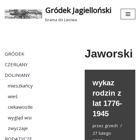
Gródek Jagielloński
Przejdź
brama do Lwowa
do
treści
Jaworski
GRÓDEK
CZERLANY
DOLINIANY
wykaz
mieszkańcy
rodzin z
wieś
lat 1776-
ciekawostki
1945
wygląd wsi
przez
grzech
zwyczaje
27 lutego
RODATYCZE