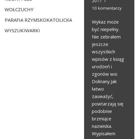
2017
10 komentarzy
WOŁCZUCHY
PARAFIA RZYMSKOKATOLICKA
Wykaz może
być niepełny.
WYSZUKIWARKI
Nie zebrałem
jeszcze
wszystkich
wpisów z ksiąg
urodzeń i
zgonów wsi
Dolinany.Jak
łatwo
zauważyć,
powtarzają się
podobnie
brzmiące
nazwiska.
Wypisałem