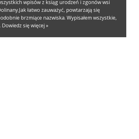
szystkich wpisów z ksiąg urodzeń i zgonów wsi
olinany.Jak łatwo zauważyć, powtarzają się
odobnie brzmiące nazwiska. Wypisałem wszystkie,
…
Dowiedz się więcej »