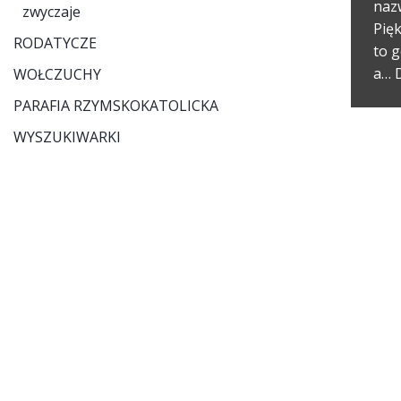
naz
zwyczaje
Pię
RODATYCZE
to 
a…
WOŁCZUCHY
PARAFIA RZYMSKOKATOLICKA
WYSZUKIWARKI