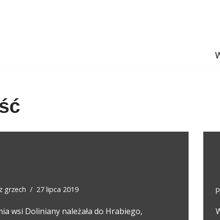
W
ść
ez
grzech
27 lipca 2019
p
ia wsi Doliniany należała do Hrabiego,
W