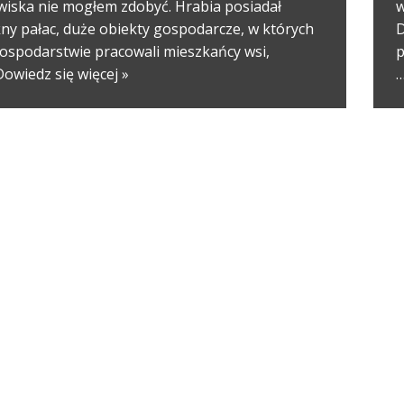
wiska nie mogłem zdobyć. Hrabia posiadał
w
kny pałac, duże obiekty gospodarcze, w których
D
gospodarstwie pracowali mieszkańcy wsi,
p
Dowiedz się więcej »