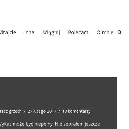
itajcie
Inne
ściągnij
Polecam
O mnie
rzez
grzech
27 lutego 2017
10 komentarzy
ykaz może być niepełny. Nie zebrałem jeszcze