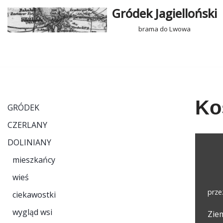
Gródek Jagielloński
Przejdź
brama do Lwowa
do
treści
Ko
GRÓDEK
CZERLANY
DOLINIANY
mieszkańcy
wieś
prz
ciekawostki
wygląd wsi
Ziem