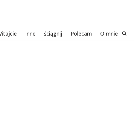
itajcie
Inne
ściągnij
Polecam
O mnie