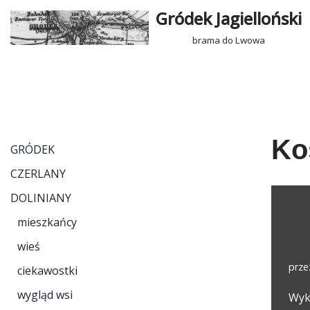
Gródek Jagielloński
Przejdź
brama do Lwowa
do
treści
Ko
GRÓDEK
CZERLANY
DOLINIANY
mieszkańcy
wieś
prz
ciekawostki
wygląd wsi
Wyk