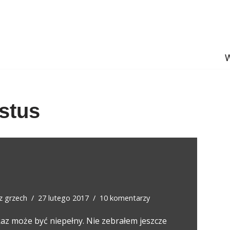
W
stus
ez
grzech
27 lutego 2017
10 komentarzy
az może być niepełny. Nie zebrałem jeszcze