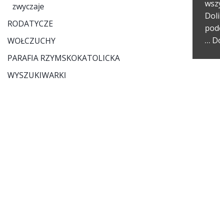
wsz
zwyczaje
Doli
RODATYCZE
pod
…
Do
WOŁCZUCHY
PARAFIA RZYMSKOKATOLICKA
WYSZUKIWARKI