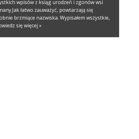
ystkich wpisów z ksiąg urodzeń i zgonów wsi
nany.Jak łatwo zauważyć, powtarzają się
obnie brzmiące nazwiska. Wypisałem wszystkie,
wiedz się więcej »