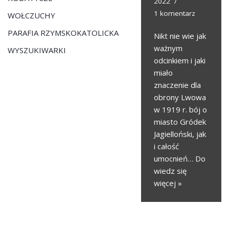
2022
1 komentarz
WOŁCZUCHY
PARAFIA RZYMSKOKATOLICKA
Nikt nie wie jak
ważnym
WYSZUKIWARKI
odcinkiem i jaki
miało
znaczenie dla
obrony Lwowa
w 1919 r. bój o
miasto Gródek
Jagielloński, jak
i całość
umocnień…
Do
wiedz się
więcej »