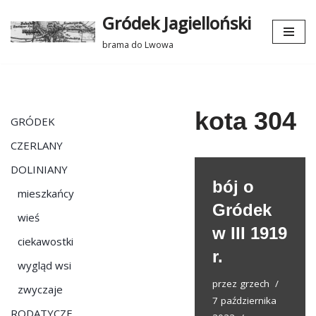
Gródek Jagielloński
Przejdź
brama do Lwowa
do
treści
kota 304
GRÓDEK
CZERLANY
DOLINIANY
bój o
mieszkańcy
Gródek
wieś
w III 1919
ciekawostki
r.
wygląd wsi
przez
grzech
zwyczaje
7 października
RODATYCZE