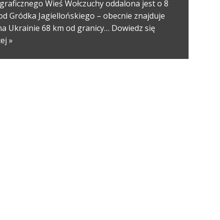
graficznego Wieś Wołczuchy oddalona jest o 8
od Gródka Jagiellońskiego – obecnie znajduje
 na Ukrainie 68 km od granicy…
Dowiedz się
ej »