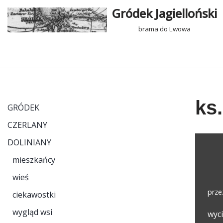
Gródek Jagielloński
Przejdź
brama do Lwowa
do
treści
ks.
GRÓDEK
CZERLANY
DOLINIANY
mieszkańcy
wieś
prz
ciekawostki
wygląd wsi
wyc