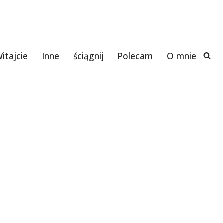
itajcie
Inne
ściągnij
Polecam
O mnie