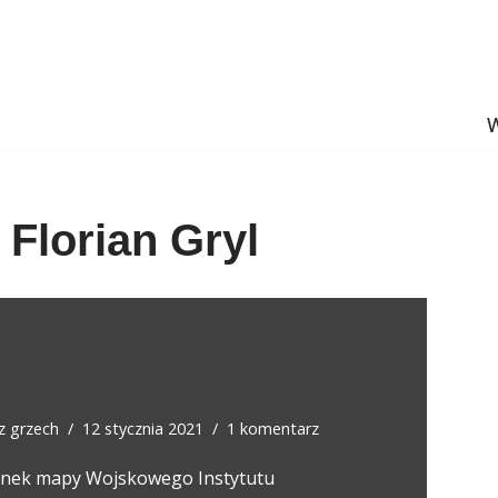
W
 Florian Gryl
ez
grzech
12 stycznia 2021
1 komentarz
inek mapy Wojskowego Instytutu