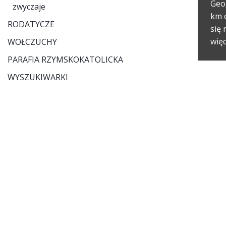
Geo
zwyczaje
km 
RODATYCZE
się
więc
WOŁCZUCHY
PARAFIA RZYMSKOKATOLICKA
WYSZUKIWARKI