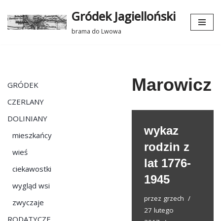
Gródek Jagielloński
Przejdź
brama do Lwowa
do
treści
Marowicz
GRÓDEK
CZERLANY
DOLINIANY
wykaz
mieszkańcy
rodzin z
wieś
lat 1776-
ciekawostki
1945
wygląd wsi
przez
grzech
zwyczaje
27 lutego
RODATYCZE