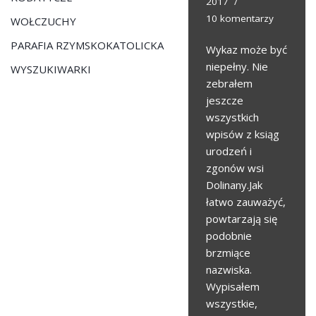
2017
10 komentarzy
WOŁCZUCHY
PARAFIA RZYMSKOKATOLICKA
Wykaz może być
niepełny. Nie
WYSZUKIWARKI
zebrałem
jeszcze
wszystkich
wpisów z ksiąg
urodzeń i
zgonów wsi
Dolinany.Jak
łatwo zauważyć,
powtarzają się
podobnie
brzmiące
nazwiska.
Wypisałem
wszystkie,