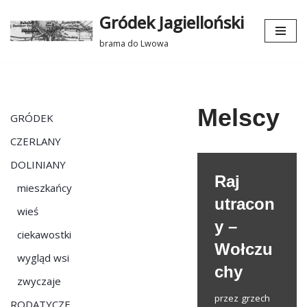
Gródek Jagielloński
Przejdź
brama do Lwowa
do
treści
Melscy
GRÓDEK
CZERLANY
DOLINIANY
Raj
mieszkańcy
utracon
wieś
y –
ciekawostki
Wołczu
wygląd wsi
chy
zwyczaje
przez
grzech
RODATYCZE