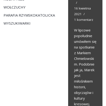
WOŁCZUCHY
16 kwietnia
2021
PARAFIA RZYMSKOKATOLICKA
1 komentarz
WYSZUKIWARKI
W lipcowe
popołudnie
umówiłem się
na spotkanie
z Markiem
Chmielowski
m. Podobnie
jak ja, Marek
jest
miłośnikiem
historii,
obyczajów i
kultury
kresowej.