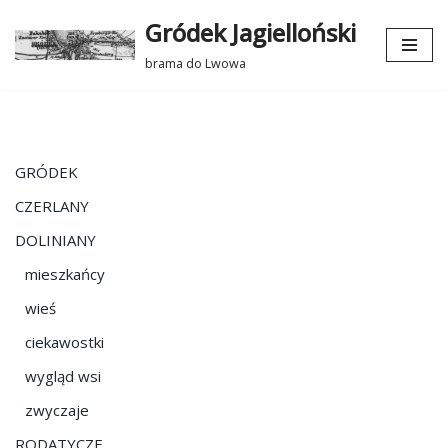
Gródek Jagielloński
Przejdź
brama do Lwowa
do
treści
GRÓDEK
CZERLANY
DOLINIANY
mieszkańcy
wieś
ciekawostki
wygląd wsi
zwyczaje
RODATYCZE