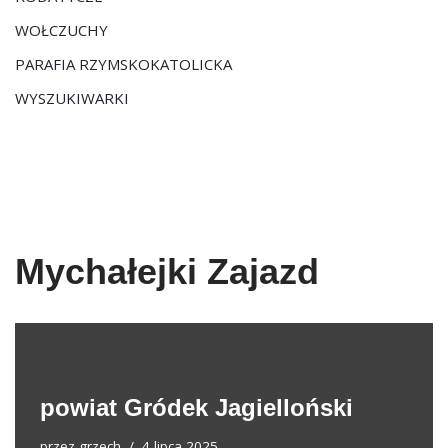
WOŁCZUCHY
PARAFIA RZYMSKOKATOLICKA
WYSZUKIWARKI
Mychałejki Zajazd
powiat Gródek Jagielloński
przez
grzech
4 lipca 2025