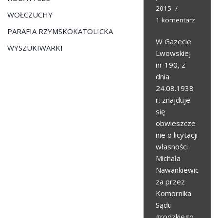
2015
WOŁCZUCHY
1 komentarz
PARAFIA RZYMSKOKATOLICKA
W Gazecie
WYSZUKIWARKI
Lwowskiej
nr 190, z
dnia
24.08.1938
r. znajduje
się
obwieszcze
nie o licytacji
własności
Michała
Nawankiewic
za przez
Komornika
Sądu
grodzkiego