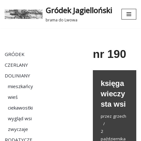
Gródek Jagielloński
Przejdź
brama do Lwowa
do
treści
nr 190
GRÓDEK
CZERLANY
DOLINIANY
księga
mieszkańcy
wieczy
wieś
sta wsi
ciekawostki
przez
grzech
wygląd wsi
zwyczaje
2
października
RODATYCZE