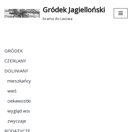
Gródek Jagielloński
Przejdź
brama do Lwowa
do
treści
GRÓDEK
CZERLANY
DOLINIANY
mieszkańcy
wieś
ciekawostki
wygląd wsi
zwyczaje
RODATYCZE