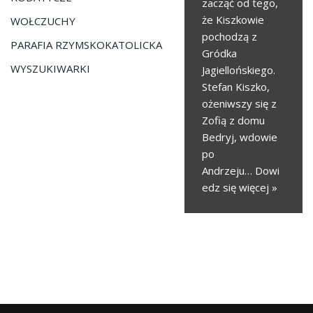
zacząć od tego,
że Kiszkowie
WOŁCZUCHY
pochodzą z
PARAFIA RZYMSKOKATOLICKA
Gródka
WYSZUKIWARKI
Jagiellońskiego.
Stefan Kiszko,
ożeniwszy się z
Zofią z domu
Bedryj, wdowie
po
Andrzeju…
Dowi
edz się więcej »