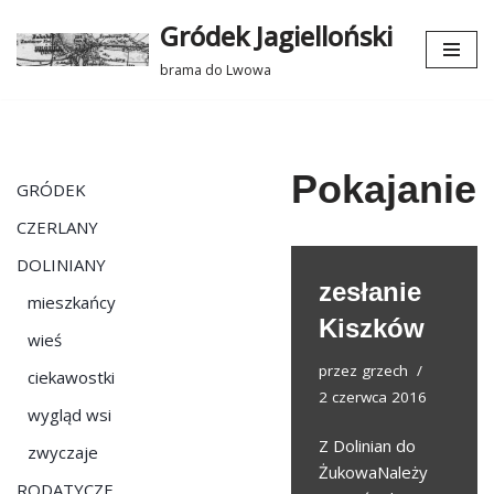
Gródek Jagielloński
Przejdź
brama do Lwowa
do
treści
Pokajanie
GRÓDEK
CZERLANY
DOLINIANY
zesłanie
mieszkańcy
Kiszków
wieś
przez
grzech
ciekawostki
2 czerwca 2016
wygląd wsi
Z Dolinian do
zwyczaje
ŻukowaNależy
RODATYCZE