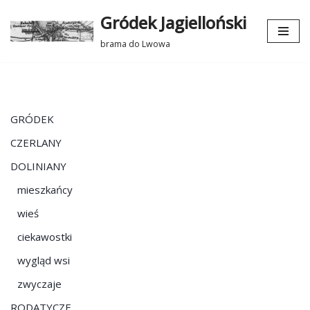
Gródek Jagielloński
Przejdź
brama do Lwowa
do
treści
GRÓDEK
CZERLANY
DOLINIANY
mieszkańcy
wieś
ciekawostki
wygląd wsi
zwyczaje
RODATYCZE