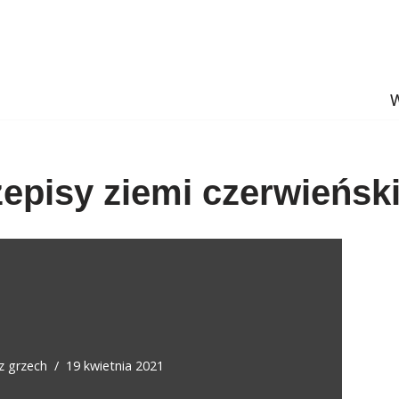
W
zepisy ziemi czerwieński
ez
grzech
19 kwietnia 2021