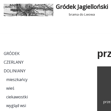
Gródek Jagielloński
Przejdź
brama do Lwowa
do
treści
pr
GRÓDEK
CZERLANY
DOLINIANY
mieszkańcy
wieś
ciekawostki
prz
wygląd wsi