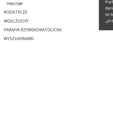
Kuc
zwyczaje
dani
RODATYCZE
że t
„pr
WOŁCZUCHY
PARAFIA RZYMSKOKATOLICKA
WYSZUKIWARKI