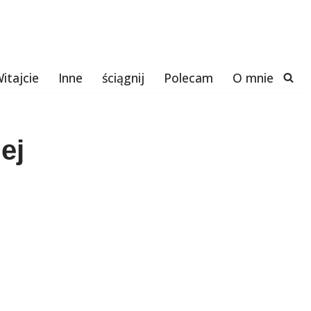
itajcie
Inne
ściągnij
Polecam
O mnie
ej