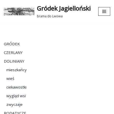
Gródek Jagielloński
Przejdź
brama do Lwowa
do
treści
GRÓDEK
CZERLANY
DOLINIANY
mieszkańcy
wieś
ciekawostki
wygląd wsi
zwyczaje
RODATYCZE