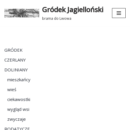
Gródek Jagielloński
Przejdź
brama do Lwowa
do
treści
GRÓDEK
CZERLANY
DOLINIANY
mieszkańcy
wieś
ciekawostki
wygląd wsi
zwyczaje
RODATYCZE