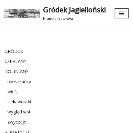
Gródek Jagielloński
Przejdź
brama do Lwowa
do
treści
GRÓDEK
CZERLANY
DOLINIANY
mieszkańcy
wieś
ciekawostki
wygląd wsi
zwyczaje
RODATYCZE