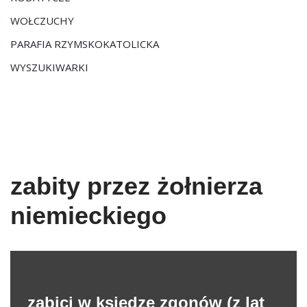
WOŁCZUCHY
PARAFIA RZYMSKOKATOLICKA
WYSZUKIWARKI
zabity przez żołnierza
niemieckiego
zabici w księdze zgonów (z lat