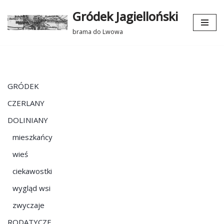
Gródek Jagielloński
Przejdź
brama do Lwowa
do
treści
GRÓDEK
CZERLANY
DOLINIANY
mieszkańcy
wieś
ciekawostki
wygląd wsi
zwyczaje
RODATYCZE