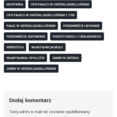
MONTWIDA
OPIS PAŁACU W GRÓDKU JAGIELLOŃSKIM
OPIS PAŁACU W GRÓDKU JAGIELLOŃSKIM Z 1765
PAŁAC W GRÓDKU JAGIELLOŃSKIM
PRZEDMIEŚCIE LWOWSKIE
PRZEDMIEŚCIE ZASTAWSKIE
RODATYCKIEGO I CZERLAŃSKIEGO
WERESZYCA
WŁADYSŁAW JAGIEŁŁO
WŁADYSŁAWA= OPOLCZYK
ZAMEK W GRÓDKU
ZAMEK W GRÓDKU JAGIELLOŃSKIM
Dodaj komentarz
Twój adres e-mail nie zostanie opublikowany.