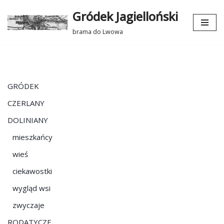
Gródek Jagielloński
Przejdź
brama do Lwowa
do
treści
GRÓDEK
CZERLANY
DOLINIANY
mieszkańcy
wieś
ciekawostki
wygląd wsi
zwyczaje
RODATYCZE