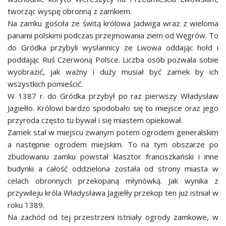
tworząc wyspę obronną z zamkiem.
Na zamku gościła ze świtą królowa Jadwiga wraz z wieloma
panami polskimi podczas przejmowania ziem od Węgrów. To
do Gródka przybyli wysłannicy ze Lwowa oddając hołd i
poddając Ruś Czerwoną Polsce. Liczba osób pozwala sobie
wyobrazić, jak ważny i duży musiał być zamek by ich
wszystkich pomieścić.
W 1387 r. do Gródka przybył po raz pierwszy Władysław
Jagiełło. Królowi bardzo spodobało się to miejsce oraz jego
przyroda często tu bywał i się miastem opiekował.
Zamek stał w miejscu zwanym potem ogrodem generalskim
a następnie ogrodem miejskim. To na tym obszarze po
zbudowaniu zamku powstał klasztor franciszkański i inne
budynki a całość oddzielona została od strony miasta w
celach obronnych przekopaną młynówką. Jak wynika z
przywileju króla Władysława Jagiełły przekop ten już istniał w
roku 1389.
Na zachód od tej przestrzeni istniały ogrody zamkowe, w