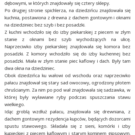
dębowymi, w których znajdowały się cztery sklepy.
Po drugiej stronie spichlerza, na dziedzińcu znajdowała się
kuchnia, postawiona z drewna z dachem gontowym i oknami
na dziedziniec bez szyb i bez posadzki.
Z kuchni wchodziło się do izby piekarskiej z piecem w złym
stanie z oknami bez szyb wychodzących na ulicę.
Naprzeciwko izby piekarskiej znajdowała się komora bez
posadzki. Z komory wchodziło się do izby kuchennej bez
posadzki. Miała w złym stanie piec kaflowy i dach. Były tam
dwa okna na dziedziniec.
Obok dziedzińca ku wałowi od wschodu oraz naprzeciwko
pałacu znajdował się stary sad owocowy, ogrodzony płotem
chruścianym. Za nim po pod wał znajdowała się sadzawka, w
której były wyławiane ryby podczas spuszczania stawu
wielkiego.
Idąc groblą wzdłuż pałacu, znajdowała się drewniana, z
dachem gontowym rezydencja kupców, będących dozorcami
spustu stawowego. Składała się z sieni, komórki i izby
kupieckiej z piecem kaflowym i starym kominem gipsowym.