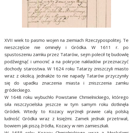
XVII wiek to pasmo wojen na ziemiach Rzeczypospolitej. Te
nieszczęście nie ominęły i Gródka. W 1611 r. po
spustoszeniu zamku przez Tatarów, sejm polecił tę budowlę
podźwignąć i umocnić a na pokrycie nakładów przeznaczyć
dochody starostwa. W 1624 roku Tatarzy zniszczyli miasto
wraz z okolicą. Jednakże to nie napady Tatarów przyczyniły
się do upadku znaczenia miasta i zniszczenia zamku
gródeckiego.
W 1648 roku wybuchło Powstanie Chmielnickiego, którego
siła niszczycielska jeszcze w tym samym roku dotknęła
Gródek. Wtedy to Kozacy wyrżnęli prawie całą polską
ludność Gródka wraz z księżmi. Zamek jednak przetrwał,
bowiem jak piszą źródła, Kozacy w nim zamieszkali.
W 1655 roku Kozacy Chmielnickiego wraz z Moskalami