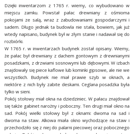
Dzięki inwentarzom z 1765 r. wiemy, co wybudowano w
miejscu zamku. Powstał pałac drewniany z ośmioma
pokojami ze salą, wraz z zabudowaniami gospodarczymi i
sadem. Długo jednak ta budowla nie stała, bowiem, jak już
wtedy napisano, budynek był w złym stanie i nadawał się do
rozbiórki.
W 1765 r. w inwentarzach budynek został opisany. Wiemy,
że pałac był drewniany z dachem gontowym z drewnianymi
posadzkami, z drzwiami sosnowymi lub dębowymi. W izbach
znajdowały się piece kaflowe lub kominki gipsowe, ale nie we
wszystkich. Budynek nie miał prawie szyb w oknach, a
niektóre z nich były zabite deskami. Ceglana posadzka była
tylko w sieni.
Pokój stołowy miał okna na dziedziniec. W pałacu znajdował
się także gabinet narożny i poboczny. Ten drugi miał okno na
sad. Pokój wielki stołowy był z oknami: dwoma na sad i
dwoma na staw. Alkowa miała okno wychodzące na staw i
przechodziło się z niej do palarni piecowej oraz pobocznego