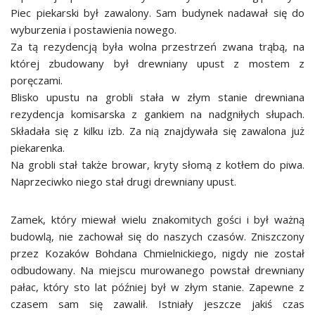
Piec piekarski był zawalony. Sam budynek nadawał się do
wyburzenia i postawienia nowego.
Za tą rezydencją była wolna przestrzeń zwana trąbą, na
której zbudowany był drewniany upust z mostem z
poręczami.
Blisko upustu na grobli stała w złym stanie drewniana
rezydencja komisarska z gankiem na nadgniłych słupach.
Składała się z kilku izb. Za nią znajdywała się zawalona już
piekarenka.
Na grobli stał także browar, kryty słomą z kotłem do piwa.
Naprzeciwko niego stał drugi drewniany upust.
Zamek, który miewał wielu znakomitych gości i był ważną
budowlą, nie zachował się do naszych czasów. Zniszczony
przez Kozaków Bohdana Chmielnickiego, nigdy nie został
odbudowany. Na miejscu murowanego powstał drewniany
pałac, który sto lat później był w złym stanie. Zapewne z
czasem sam się zawalił. Istniały jeszcze jakiś czas