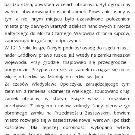
bardzo starą, powstałą w celach obronnych. Był ogrodzony
wałem, obwarowany i posiadał zamek. Powstanie osady w
tym a nie innym miejscu było uzasadnione położeniem
miasta przy dawnych utartych szlakach handlowych z Morza
Bałtyckiego do Morza Czarnego. Warownia chroniła kupców,
zapewniając im gościnę i odpoczynek.
W 1213 roku książę Danyło podniósł osadę do rzędu miast i
nadał Gródkowi prawo ruskie. Już wtedy na zamku mieszkał
wojewoda. Przy grodzie znajdowało się przedgrodzie i
podgrodzie. Przypuszcza się, że zamek rozciągał się mniej
więcej od cerkwi św. Mikołaja do cerkwi św. Jana.
Za czasów Władysława Opolczyka, zarządzającego tymi
ziemiami z ramienia Kazimierza Wielkiego, zbudowano drugi
zamek obronny, w którym książę wraz z orszakiem
przebywał. Z biegiem czasów zniknęły ślady pierwszego
obronnego zamku na Przedmieściu Zastawskim, bowiem
miasto rozwijało się w sąsiedztwie nowej warowni i polskich
kościołów. Dla lepszej obronności wykopano wtedy
wschodnie koryto Wereszycy na Przedmieściu Lwowskim,