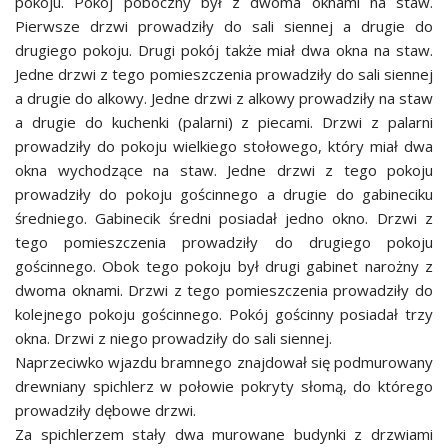
pokoju. Pokój poboczny był z dwoma oknami na staw.
Pierwsze drzwi prowadziły do sali siennej a drugie do
drugiego pokoju. Drugi pokój także miał dwa okna na staw.
Jedne drzwi z tego pomieszczenia prowadziły do sali siennej
a drugie do alkowy. Jedne drzwi z alkowy prowadziły na staw
a drugie do kuchenki (palarni) z piecami. Drzwi z palarni
prowadziły do pokoju wielkiego stołowego, który miał dwa
okna wychodzące na staw. Jedne drzwi z tego pokoju
prowadziły do pokoju gościnnego a drugie do gabineciku
średniego. Gabinecik średni posiadał jedno okno. Drzwi z
tego pomieszczenia prowadziły do drugiego pokoju
gościnnego. Obok tego pokoju był drugi gabinet narożny z
dwoma oknami. Drzwi z tego pomieszczenia prowadziły do
kolejnego pokoju gościnnego. Pokój gościnny posiadał trzy
okna. Drzwi z niego prowadziły do sali siennej.
Naprzeciwko wjazdu bramnego znajdował się podmurowany
drewniany spichlerz w połowie pokryty słomą, do którego
prowadziły dębowe drzwi.
Za spichlerzem stały dwa murowane budynki z drzwiami