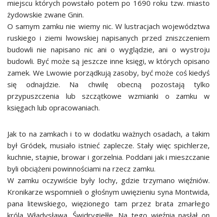
miejscu których powstało potem po 1690 roku tzw. miasto
żydowskie zwane Gnin.
O samym zamku nie wiemy nic. W lustracjach województwa
ruskiego i ziemi lwowskiej napisanych przed zniszczeniem
budowli nie napisano nic ani o wyglądzie, ani o wystroju
budowli. Być może są jeszcze inne księgi, w których opisano
zamek. We Lwowie porządkują zasoby, być może coś kiedyś
się odnajdzie. Na chwilę obecną pozostają tylko
przypuszczenia lub szczątkowe wzmianki o zamku w
księgach lub opracowaniach.
Jak to na zamkach i to w dodatku ważnych osadach, a takim
był Gródek, musiało istnieć zaplecze. Stały więc spichlerze,
kuchnie, stajnie, browar i gorzelnia. Poddani jak i mieszczanie
byli obciążeni powinnościami na rzecz zamku.
W zamku oczywiście były lochy, gdzie trzymano więźniów.
Kronikarze wspomnieli o głośnym uwięzieniu syna Montwida,
pana litewskiego, więzionego tam przez brata zmarłego
króla Władysława, Świdrygiełłę. Na tego więźnia nasłał on