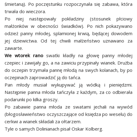
śmietaną). Po poczęstunku rozpoczynała się zabawa, która
trwała do wieczora.
Po niej następowały pokładziny (stosunek płciowy
małżonków w obecności świadków). Po nich pokazywano
odzież panny młodej, splamionej krwią, będącej dowodem
jej dziewictwa. Od tej chwili małżeństwo uznawano za
zawarte.
We wtorek rano
swatki kładły na głowę panny młodej
czepiec i zawijały go, a na zawiciu przypinały wianek. Drużba
do oczepin trzymała pannę młodą na swych kolanach, by po
oczepinach zaprowadzić ją do tańca.
Pan młody musiał wykupywać ją wódką i pieniędzmi.
Następnie panna młoda tańczyła z każdym, za co odbierała
podarunki po kilka groszy.
Po zabawie panna młoda ze swatami jechali na wywód
(błogosławieństwo oczyszczające od księdza po weselu) do
cerkwi a wianek składali za ołtarzem.
Tyle o samych Dolinianach pisał Oskar Kolberg.