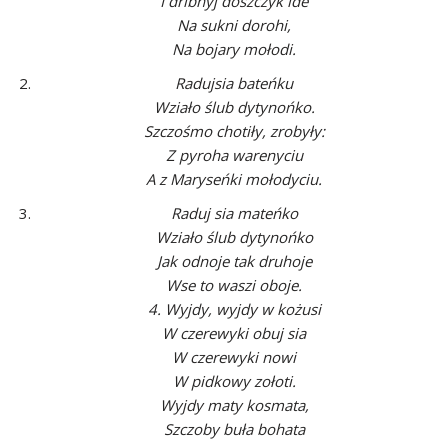
I dribnyj doszczyk ide
Na sukni dorohi,
Na bojary mołodi.
Radujsia bateńku
Wziało ślub dytynońko.
Szczośmo chotiły, zrobyły:
Z pyroha warenyciu
A z Maryseńki mołodyciu.
Raduj sia mateńko
Wziało ślub dytynońko
Jak odnoje tak druhoje
Wse to waszi oboje.
4.
Wyjdy, wyjdy w kożusi
W czerewyki obuj sia
W czerewyki nowi
W pidkowy zołoti.
Wyjdy maty kosmata,
Szczoby buła bohata