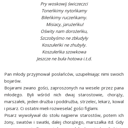
Pry woskowij świczeczci
Toneńkimy nytońkamy
Biłeńkimy ruczeńkamy.
Misiacy, jarużeńku!
Oświty nam dorożeńku,
Szczobyśmo ne zbłudyły
Koszułeńki ne zhubyły.
Koszułeńka szowkowa
Jeszcze ne buła hotowa i.t.d.
Pan młody przyjmował posłańców, uzupełniając nimi swoich
bojarów.
Bojarami zwano gości, zaproszonych na wesele przez pana
młodego. Byli wśród nich dwaj starostowie, chorąży,
marszałek, jeden drużba i poddrużba, strzelec, lekarz, kowal
i pisarz. Ci ostatni mieli rozweselać gości figlami.
Pisarz wywoływał do stołu najpierw starostów, potem ich
żony, swatów i swatki, dalej chorążego, marszałka itd. Gdy