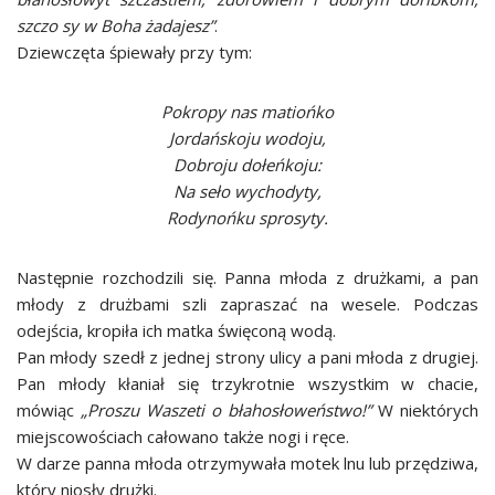
szczo sy w Boha żadajesz”
.
Dziewczęta śpiewały przy tym:
Pokropy nas matiońko
Jordańskoju wodoju,
Dobroju dołeńkoju:
Na seło wychodyty,
Rodynońku sprosyty.
Następnie rozchodzili się. Panna młoda z drużkami, a pan
młody z drużbami szli zapraszać na wesele. Podczas
odejścia, kropiła ich matka święconą wodą.
Pan młody szedł z jednej strony ulicy a pani młoda z drugiej.
Pan młody kłaniał się trzykrotnie wszystkim w chacie,
mówiąc
„Proszu Waszeti o błahosłoweństwo!”
W niektórych
miejscowościach całowano także nogi i ręce.
W darze panna młoda otrzymywała motek lnu lub przędziwa,
który niosły drużki.