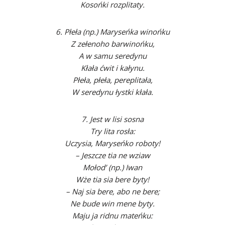
Kosońki rozplitaty.
6. Płeła (np.) Maryseńka winońku
Z zełenoho barwinońku,
A w samu seredynu
Kłała ćwit i kałynu.
Płeła, płeła, pereplitała,
W seredynu łystki kłała.
7. Jest w lisi sosna
Try lita rosła:
Uczysia, Maryseńko roboty!
– Jeszcze tia ne wziaw
Mołod’ (np.) Iwan
Wże tia sia bere byty!
– Naj sia bere, abo ne bere;
Ne bude win mene byty.
Maju ja ridnu mateńku: