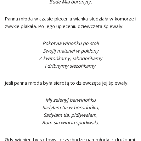
Bude Mia boronyty.
Panna młoda w czasie plecenia wianka siedziała w komorze i
zwykle płakała. Po jego upleceniu dziewczęta śpiewały:
Pokotyła winońku po stoli
Swojij matenei w pokłony
Z kwitońkamy, jahodońkamy
I dribnymy słezońkamy.
Jeśli panna młoda była sierotą to dziewczęta jej śpiewały:
Mij zełenyj barwinońku
Sadyłam tia w horodońku;
Sadyłam tia, pidływałam,
Bom sia wincia spodiwała.
Gdy wieniec by gotowy, przychodził pan młody z drużbami,