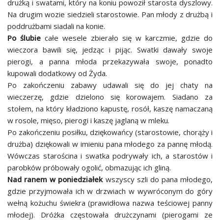
drużką i swatami, który na koniu powoził starosta dyszlowy.
Na drugim wozie siedzieli starostowie. Pan młody z drużbą i
poddrużbami siadali na konie.
Po ślubie
całe wesele zbierało się w karczmie, gdzie do
wieczora bawili się, jedząc i pijąc. Swatki dawały swoje
pierogi, a panna młoda przekazywała swoje, ponadto
kupowali dodatkowy od Żyda.
Po zakończeniu zabawy udawali się do jej chaty na
wieczerzę, gdzie dzielono się korowajem. Siadano za
stołem, na który kładziono kapustę, rosół, kaszę namaczaną
w rosole, mięso, pierogi i kaszę jaglaną w mleku.
Po zakończeniu posiłku, dziękowańcy (starostowie, chorąży i
drużba) dziękowali w imieniu pana młodego za pannę młodą.
Wówczas starościna i swatka podrywały ich, a starostów i
parobków próbowały ogolić, obmazując ich gliną.
Nad ranem
w poniedziałek
wszyscy szli do pana młodego,
gdzie przyjmowała ich w drzwiach w wywróconym do góry
wełną kożuchu świekra (prawidłowa nazwa teściowej panny
młodej). Dróżka częstowała drużczynami (pierogami ze