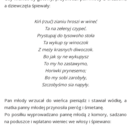
a dziewczęta śpiewały:
Kiń (rzuć) zianiu hroszi w wineć
Ta na zełenyj czypeć.
Prystupaj do tysowoho stoła
Ta wykup sy winoczok
Z meży krasnych diwoczok.
Bo jak sy ne wykupysz
To my ho zastawymo,
Horiwki prynesemo;
Bo my sobi zarobyły,
Szczobyśmo sia napyły.
Pan młody wrzucał do wieńca pieniądz i stawiał wódkę, a
matka panny młodej przynosiła pieróg i śmietanę.
Po posiłku wyprowadzano pannę młodą z komory, sadzano
na poduszce i wplatano wieniec we włosy i śpiewano: