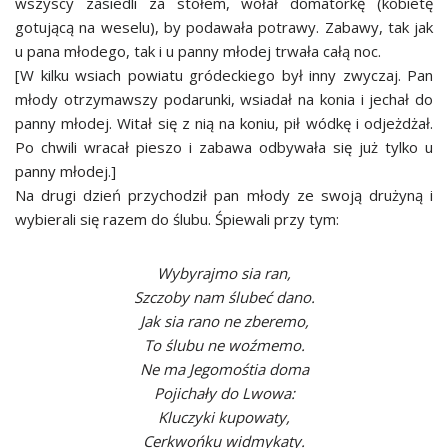
wszyscy zasiedli za stołem, wołał domatorkę (kobietę
gotującą na weselu), by podawała potrawy. Zabawy, tak jak
u pana młodego, tak i u panny młodej trwała całą noc.
[W kilku wsiach powiatu gródeckiego był inny zwyczaj. Pan
młody otrzymawszy podarunki, wsiadał na konia i jechał do
panny młodej. Witał się z nią na koniu, pił wódkę i odjeżdżał.
Po chwili wracał pieszo i zabawa odbywała się już tylko u
panny młodej.]
Na drugi dzień przychodził pan młody ze swoją drużyną i
wybierali się razem do ślubu. Śpiewali przy tym:
Wybyrajmo sia ran,
Szczoby nam ślubeć dano.
Jak sia rano ne zberemo,
To ślubu ne woźmemo.
Ne ma Jegomośtia doma
Pojichały do Lwowa:
Kluczyki kupowaty,
Cerkwońku widmykaty.