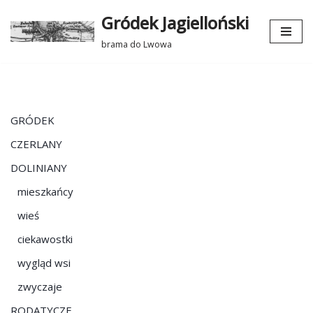
Gródek Jagielloński
Przejdź
brama do Lwowa
do
treści
GRÓDEK
CZERLANY
DOLINIANY
mieszkańcy
wieś
ciekawostki
wygląd wsi
zwyczaje
RODATYCZE