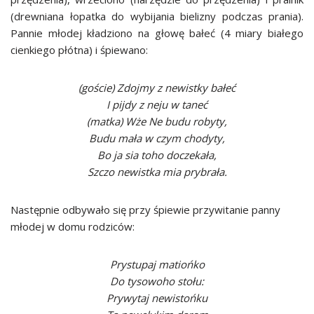
(drewniana łopatka do wybijania bielizny podczas prania).
Pannie młodej kładziono na głowę bałeć (4 miary białego
cienkiego płótna) i śpiewano:
(goście) Zdojmy z newistky bałeć
I pijdy z neju w taneć
(matka) Wże Ne budu robyty,
Budu mała w czym chodyty,
Bo ja sia toho doczekała,
Szczo newistka mia prybrała.
Następnie odbywało się przy śpiewie przywitanie panny
młodej w domu rodziców:
Prystupaj matiońko
Do tysowoho stołu:
Prywytaj newistońku