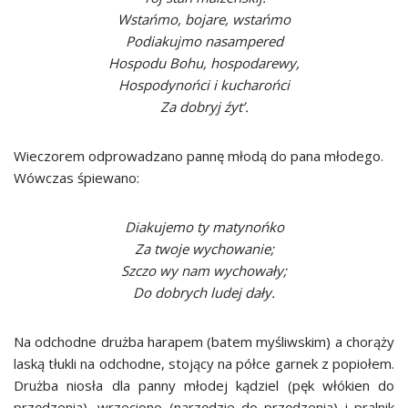
Wstańmo, bojare, wstańmo
Podiakujmo nasampered
Hospodu Bohu, hospodarewy,
Hospodynońci i kucharońci
Za dobryj źyt’.
Wieczorem odprowadzano pannę młodą do pana młodego.
Wówczas śpiewano:
Diakujemo ty matynońko
Za twoje wychowanie;
Szczo wy nam wychowały;
Do dobrych ludej dały.
Na odchodne drużba harapem (batem myśliwskim) a chorąży
laską tłukli na odchodne, stojący na półce garnek z popiołem.
Drużba niosła dla panny młodej kądziel (pęk włókien do
przędzenia), wrzeciono (narzędzie do przędzenia) i pralnik