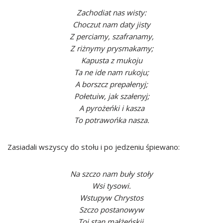
Zachodiat nas wisty:
Choczut nam daty jisty
Z perciamy, szafranamy,
Z riżnymy prysmakamy;
Kapusta z mukoju
Ta ne ide nam rukoju;
A borszcz prepałenyj;
Połetuiw, jak szałenyj;
A pyrożeńki i kasza
To potrawońka nasza.
Zasiadali wszyscy do stołu i po jedzeniu śpiewano:
Na szczo nam buły stoły
Wsi tysowi.
Wstupyw Chrystos
Szczo postanowyw
Toj stan małżeńskij.