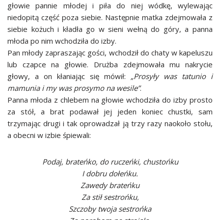
głowie pannie młodej i piła do niej wódkę, wylewając
niedopitą część poza siebie. Następnie matka zdejmowała z
siebie kożuch i kładła go w sieni wełną do góry, a panna
młoda po nim wchodziła do izby.
Pan młody zapraszając gości, wchodził do chaty w kapeluszu
lub czapce na głowie. Drużba zdejmowała mu nakrycie
głowy, a on kłaniając się mówił:
„Prosyły was tatunio i
mamunia i my was prosymo na wesile”
.
Panna młoda z chlebem na głowie wchodziła do izby prosto
za stół, a brat podawał jej jeden koniec chustki, sam
trzymając drugi i tak oprowadzał ją trzy razy naokoło stołu,
a obecni w izbie śpiewali:
Podaj, brateńko, do ruczeńki, chustońku
I dobru dołeńku.
Zawedy brateńku
Za stił sestrońku,
Szczoby twoja sestrońka