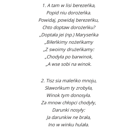
1. A
tam w lisi berezeńka,
Popid niu dorożeńka.
Powidaj, powidaj berezeńku,
Chto doptaw dorożeńku?
„Doptała jei (np.) Maryseńka
„Biłeńkimy nożeńkamy
„Z swoimy drużeńkamy:
„Chodyła po barwinok,
„A wse sobi na winok.
2. Tisz sia maleńko mnoju,
Sławońkum ty zrobyła,
Winok tym donosyła.
Za mnow chłopci chodyły,
Darunki nosyły:
Ja darunkiw ne brała,
Ino w winku hulała.