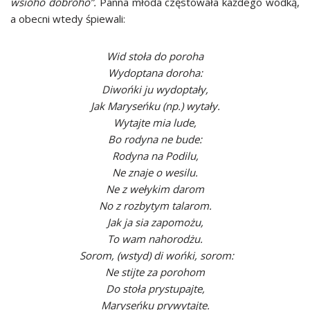
wsioho dobroho”.
Panna młoda częstowała każdego wódką,
a obecni wtedy śpiewali:
Wid stoła do poroha
Wydoptana doroha:
Diwońki ju wydoptały,
Jak Maryseńku (np.) wytały.
Wytajte mia lude,
Bo rodyna ne bude:
Rodyna na Podilu,
Ne znaje o wesilu.
Ne z wełykim darom
No z rozbytym talarom.
Jak ja sia zapomożu,
To wam nahorodżu.
Sorom, (wstyd) di wońki, sorom:
Ne stijte za porohom
Do stoła prystupajte,
Maryseńku prywytajte.