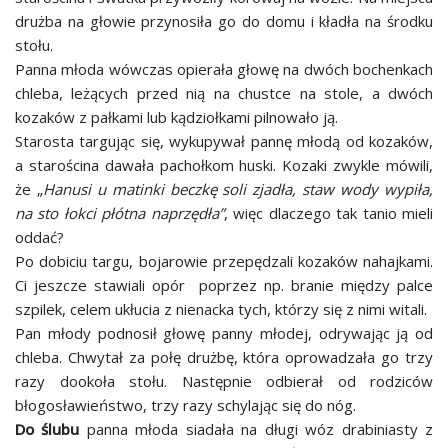
drużba na głowie przynosiła go do domu i kładła na środku
stołu.
Panna młoda wówczas opierała głowę na dwóch bochenkach
chleba, leżących przed nią na chustce na stole, a dwóch
kozaków z pałkami lub kądziołkami pilnowało ją.
Starosta targując się, wykupywał pannę młodą od kozaków,
a starościna dawała pachołkom huski. Kozaki zwykle mówili,
że „
Hanusi u matinki beczkę soli zjadła, staw wody wypiła,
na sto łokci płótna naprzędła”
, więc dlaczego tak tanio mieli
oddać?
Po dobiciu targu, bojarowie przepędzali kozaków nahajkami.
Ci jeszcze stawiali opór poprzez np. branie między palce
szpilek, celem ukłucia z nienacka tych, którzy się z nimi witali.
Pan młody podnosił głowę panny młodej, odrywając ją od
chleba. Chwytał za połę drużbę, która oprowadzała go trzy
razy dookoła stołu. Następnie odbierał od rodziców
błogosławieństwo, trzy razy schylając się do nóg.
Do ślubu
panna młoda siadała na długi wóz drabiniasty z