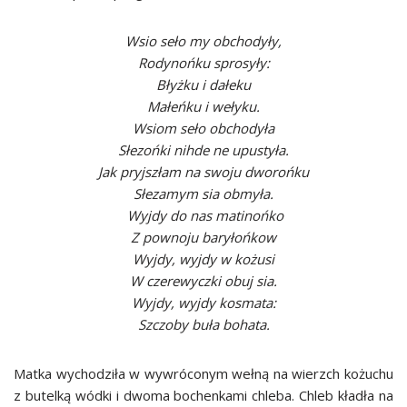
Wsio seło my obchodyły,
Rodynońku sprosyły:
Błyżku i dałeku
Małeńku i wełyku.
Wsiom seło obchodyła
Słezońki nihde ne upustyła.
Jak pryjszłam na swoju dworońku
Słezamym sia obmyła.
Wyjdy do nas matinońko
Z pownoju baryłońkow
Wyjdy, wyjdy w kożusi
W czerewyczki obuj sia.
Wyjdy, wyjdy kosmata:
Szczoby buła bohata.
Matka wychodziła w wywróconym wełną na wierzch kożuchu
z butelką wódki i dwoma bochenkami chleba. Chleb kładła na