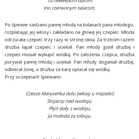
Ta newełykim darom
Ino czerwonym talarom.
Po śpiewie sadzano pannę młodą na kolanach pana młodego,
rozplatając jej włosy i zakładano na głowę jej czepiec. Młoda
odrzucała czepiec trzy razy w stronę okna. Za trzecim razem
drużba łapał czepiec i uciekał. Pan młody gonił drużbę i
czepiec musiał wykupić wódką. Po założeniu czepca, drużba
porywał pannę młodą i uciekał. Pan młody doganiał drużbę,
odbierał żonę, a drużba za karę opłacał się wódką.
Przy oczepinach śpiewano:
Czesze Maryseńka dolu (włosy u mężatki)
Stojaczy nad wodoju;
Płyń doły z wodoju,
Ja mołoda za toboju.