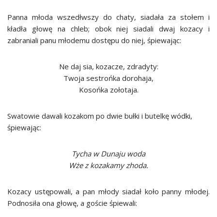
Panna młoda wszedłwszy do chaty, siadała za stołem i
kładła głowę na chleb; obok niej siadali dwaj kozacy i
zabraniali panu młodemu dostępu do niej, śpiewając:
Ne daj sia, kozacze, zdradyty:
Twoja sestrońka dorohaja,
Kosońka zołotaja.
Swatowie dawali kozakom po dwie bułki i butelkę wódki,
śpiewając:
Tycha w Dunaju woda
Wże z kozakamy zhoda.
Kozacy ustępowali, a pan młody siadał koło panny młodej.
Podnosiła ona głowę, a goście śpiewali: