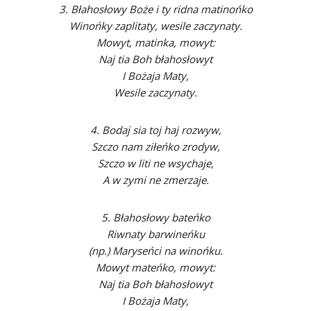
3. Błahosłowy Boże i ty ridna matinońko
Winońky zaplitaty, wesile zaczynaty.
Mowyt, matinka, mowyt:
Naj tia Boh błahosłowyt
I Bożaja Maty,
Wesile zaczynaty.
4. Bodaj sia toj haj rozwyw,
Szczo nam ziłeńko zrodyw,
Szczo w liti ne wsychaje,
A w zymi ne zmerzaje.
5. Błahosłowy bateńko
Riwnaty barwineńku
(np.) Maryseńci na winońku.
Mowyt mateńko, mowyt:
Naj tia Boh błahosłowyt
I Bożaja Maty,