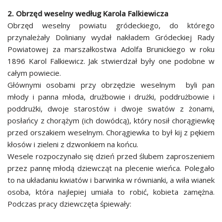
2. Obrzęd weselny według Karola Falkiewicza
Obrzęd weselny powiatu gródeckiego, do którego
przynależały Doliniany wydał nakładem Gródeckiej Rady
Powiatowej za marszałkostwa Adolfa Brunickiego w roku
1896 Karol Falkiewicz. Jak stwierdzał były one podobne w
całym powiecie.
Głównymi osobami przy obrzędzie weselnym byli pan
młody i panna młoda, drużbowie i drużki, poddrużbowie i
poddrużki, dwoje starostów i dwoje swatów z żonami,
posłańcy z chorążym (ich dowódcą), który nosił chorągiewkę
przed orszakiem weselnym. Chorągiewka to był kij z pękiem
kłosów i zieleni z dzwonkiem na końcu.
Wesele rozpoczynało się dzień przed ślubem zaproszeniem
przez pannę młodą dziewcząt na plecenie wieńca. Polegało
to na układaniu kwiatów i barwinka w równianki, a wiła wianek
osoba, która najlepiej umiała to robić, kobieta zamężna.
Podczas pracy dziewczęta śpiewały: