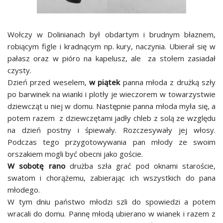
Wołczy w Dolinianach był obdartym i brudnym błaznem,
robiącym figle i kradnącym np. kury, naczynia. Ubierał się w
pałasz oraz w pióro na kapelusz, ale za stołem zasiadał
czysty.
Dzień przed weselem,
w piątek
panna młoda z drużką szły
po barwinek na wianki i plotły je wieczorem w towarzystwie
dziewcząt u niej w domu. Następnie panna młoda myła się, a
potem razem z dziewczętami jadły chleb z solą ze względu
na dzień postny i śpiewały. Rozczesywały jej włosy.
Podczas tego przygotowywania pan młody ze swoim
orszakiem mogli być obecni jako goście.
W sobotę rano
drużba szła grać pod oknami staroście,
swatom i chorążemu, zabierając ich wszystkich do pana
młodego.
W tym dniu państwo młodzi szli do spowiedzi a potem
wracali do domu. Pannę młodą ubierano w wianek i razem z