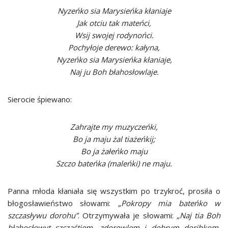
Nyzeńko sia Marysieńka kłaniaje
Jak otciu tak mateńci,
Wsij swojej rodynońci.
Pochyłoje derewo: kałyna,
Nyzeńko sia Marysieńka kłaniaje,
Naj ju Boh błahosłowlaje.
Sierocie śpiewano:
Zahrajte my muzyczeńki,
Bo ja maju żal tiażeńkij;
Bo ja żałeńko maju
Szczo bateńka (maleńki) ne maju.
Panna młoda kłaniała się wszystkim po trzykroć, prosiła o
błogosławieństwo słowami:
„Pokropy mia bateńko w
szczasływu dorohu”
. Otrzymywała je słowami:
„Naj tia Boh
błahosłowyt szczaśtiem, zdorowlem i dobrym doribkom,