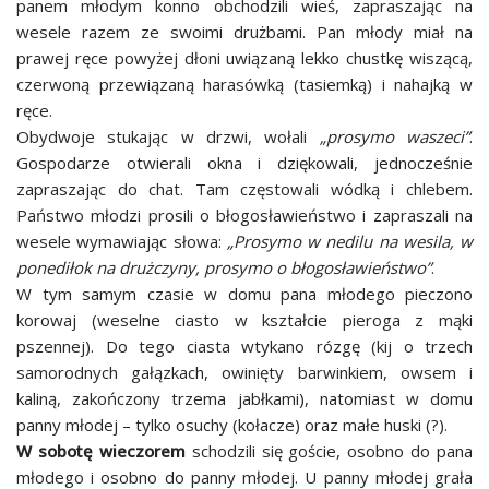
panem młodym konno obchodzili wieś, zapraszając na
wesele razem ze swoimi drużbami. Pan młody miał na
prawej ręce powyżej dłoni uwiązaną lekko chustkę wiszącą,
czerwoną przewiązaną harasówką (tasiemką) i nahajką w
ręce.
Obydwoje stukając w drzwi, wołali
„prosymo waszeci”
.
Gospodarze otwierali okna i dziękowali, jednocześnie
zapraszając do chat. Tam częstowali wódką i chlebem.
Państwo młodzi prosili o błogosławieństwo i zapraszali na
wesele wymawiając słowa:
„Prosymo w nedilu na wesila, w
ponediłok na drużczyny, prosymo o błogosławieństwo”
.
W tym samym czasie w domu pana młodego pieczono
korowaj (weselne ciasto w kształcie pieroga z mąki
pszennej). Do tego ciasta wtykano rózgę (kij o trzech
samorodnych gałązkach, owinięty barwinkiem, owsem i
kaliną, zakończony trzema jabłkami), natomiast w domu
panny młodej – tylko osuchy (kołacze) oraz małe huski (?).
W sobotę wieczorem
schodzili się goście, osobno do pana
młodego i osobno do panny młodej. U panny młodej grała