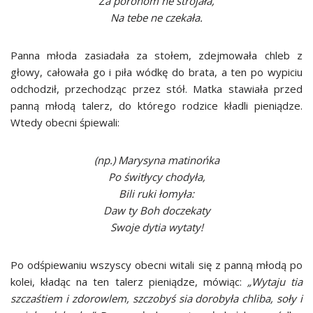
Za porohom ne strojała,
Na tebe ne czekała.
Panna młoda zasiadała za stołem, zdejmowała chleb z
głowy, całowała go i piła wódkę do brata, a ten po wypiciu
odchodził, przechodząc przez stół. Matka stawiała przed
panną młodą talerz, do którego rodzice kładli pieniądze.
Wtedy obecni śpiewali:
(np.) Marysyna matinońka
Po świtłycy chodyła,
Bili ruki łomyła:
Daw ty Boh doczekaty
Swoje dytia wytaty!
Po odśpiewaniu wszyscy obecni witali się z panną młodą po
kolei, kładąc na ten talerz pieniądze, mówiąc:
„Wytaju tia
szczaśtiem i zdorowlem, szczobyś sia dorobyła chliba, soły i