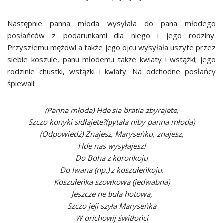
Następnie panna młoda wysyłała do pana młodego
posłańców z podarunkami dla niego i jego rodziny.
Przyszłemu mężowi a także jego ojcu wysyłała uszyte przez
siebie koszule, panu młodemu także kwiaty i wstążki; jego
rodzinie chustki, wstążki i kwiaty. Na odchodne posłańcy
śpiewali:
(Panna młoda) Hde sia bratia zbyrajete,
Szczo konyki sidłajete?(pytała niby panna młoda)
(Odpowiedź) Znajesz, Maryseńku, znajesz,
Hde nas wysyłajesz!
Do Boha z koronkoju
Do Iwana (np.) z koszułeńkoju.
Koszułeńka szowkowa (jedwabna)
Jeszcze ne buła hotowa,
Szczo jeji szyła Maryseńka
W orichowij świtłońci