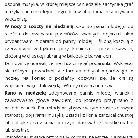
osobna muzyka, w której miejsce w niedzielę zaczynała grać
muzyka pana młodego. Tego dnia w obu domach spożywano
wieczerzę.
W nocy z soboty na niedzielę
szło do pana młodego od
sześciu do dwunastu posłańców zwanych bojarami albo
prydanciwami z darami od panny młodej – ślubną koszulą z
czerwonymi wstążkami przy kołnierzu i przy rękawach,
złożoną w chustkę i ubraną w bukiecik z barwinkiem.
Domownicy udawali, że nie chcą przyjąć podarunku. Wykręcali
się różnymi powodami, a starosta odsyłał bojarów gdzie
indziej. Na koniec ci posłańcy odzywali się, że oni są
wojskiem, więc i tak wejdą. Wtedy otwierano drzwi.
Rano w niedzielę
zdejmowano pannie młodej wianek i
zawiązywano głowę zawiciem, do którego przypinano z
przodu wianek. Pan młody przybywał w tym czasie ze swym
starostą, bojarami i muzyką. Zsiadał z konia zarzucał chustkę
lub nahajkę przez konia, po czym darował tę chustkę matce
lub siostrze.
Starościna i swatka przywoziły korowaj na wozie. Na miejscu